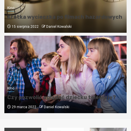
Kino
Krótka wycieczka po filmach hazardowych
15 sierpnia 2022
Daniel Kowalski
Kino
Czy pozwolić oglądać dziecku telewizję?
29 marca 2022
Daniel Kowalski