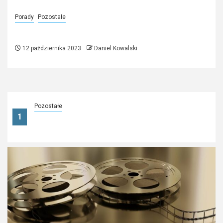
Porady
Pozostałe
Do czego używa się skrzyniopalet?
12 października 2023
Daniel Kowalski
Pozostałe
1
Taby i nuty na harmonijkę ustną — jak wybrać
repertuar do nauki i rozwijania techniki?