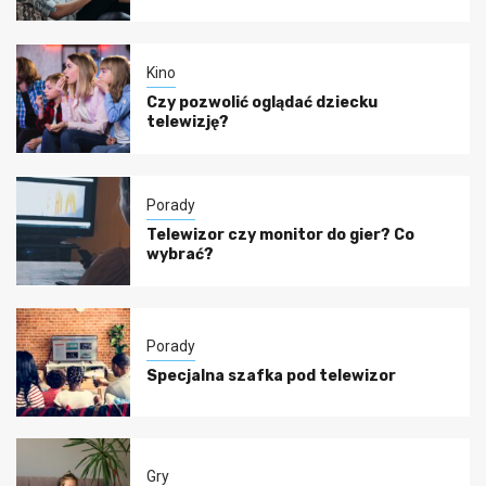
Kino
Czy pozwolić oglądać dziecku
telewizję?
Porady
Telewizor czy monitor do gier? Co
wybrać?
Porady
Specjalna szafka pod telewizor
Gry