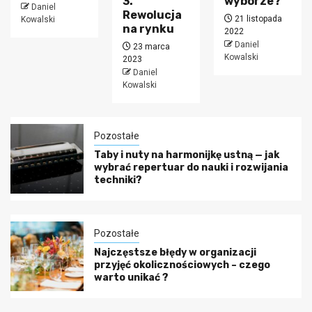
3.
wyborze?
Daniel
Rewolucja
21 listopada
Kowalski
na rynku
2022
Daniel
23 marca
Kowalski
2023
Daniel
Kowalski
Pozostałe
Taby i nuty na harmonijkę ustną — jak
wybrać repertuar do nauki i rozwijania
techniki?
Pozostałe
Najczęstsze błędy w organizacji
przyjęć okolicznościowych – czego
warto unikać ?