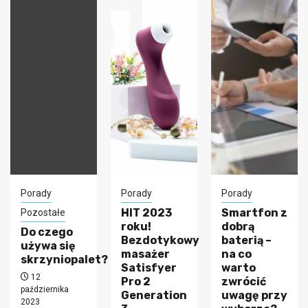
Porady
Porady
Porady
HIT 2023
Smartfon z
Pozostałe
roku!
dobrą
Do czego
Bezdotykowy
baterią –
używa się
masażer
na co
skrzyniopalet?
Satisfyer
warto
12
Pro 2
zwrócić
października
Generation
uwagę przy
2023