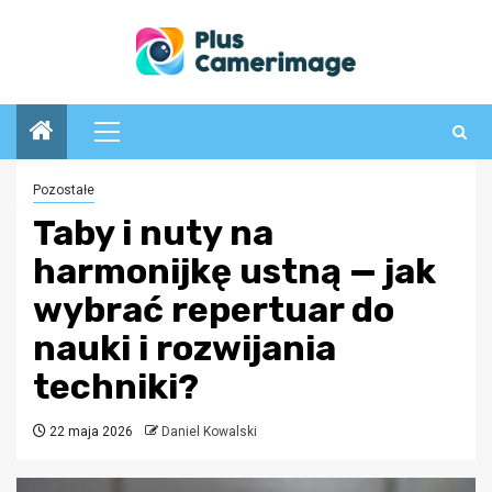
Przejdź
do
treści
Menu
główne
Pozostałe
Taby i nuty na
harmonijkę ustną — jak
wybrać repertuar do
nauki i rozwijania
techniki?
22 maja 2026
Daniel Kowalski