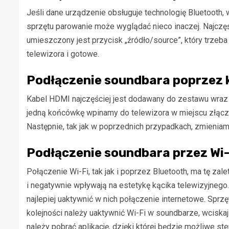
Jeśli dane urządzenie obsługuje technologię Bluetooth,
sprzętu parowanie może wyglądać nieco inaczej. Najczęśc
umieszczony jest przycisk „źródło/source”, który trzeb
telewizora i gotowe.
Podłączenie soundbara poprzez 
Kabel HDMI najczęściej jest dodawany do zestawu wraz
jedną końcówkę wpinamy do telewizora w miejscu złąc
Następnie, tak jak w poprzednich przypadkach, zmieniam
Podłączenie soundbara przez Wi-
Połączenie Wi-Fi, tak jak i poprzez Bluetooth, ma tę zal
i negatywnie wpływają na estetykę kącika telewizyjnego
najlepiej uaktywnić w nich połączenie internetowe. Sprz
kolejności należy uaktywnić Wi-Fi w soundbarze, wciska
należy pobrać aplikację, dzięki której będzie możliwe s