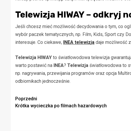
Telewizja HIWAY
– odkryj n
Jeśli chcesz mieć możliwość decydowania o tym, co ogl
wybór paczek tematycznych, np. Film, Kids, Sport czy Doc
interesuje. Co ciekawe,
INEA telewizja
daje możliwość z
Telewizja HIWAY
to światłowodowa telewizja gwarantuj
warto postawić na
INEA
?
Telewizja
światłowodowa to sw
np. nagrywania, przewijania programów oraz opcja Mult
odbiornikach jednocześnie.
Zobacz
Poprzedni
Krótka wycieczka po filmach hazardowych
wpisy