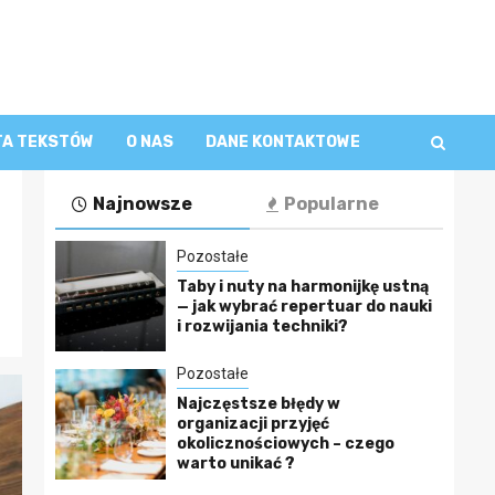
TA TEKSTÓW
O NAS
DANE KONTAKTOWE
Najnowsze
Popularne
Pozostałe
Taby i nuty na harmonijkę ustną
— jak wybrać repertuar do nauki
i rozwijania techniki?
Pozostałe
Najczęstsze błędy w
organizacji przyjęć
okolicznościowych – czego
warto unikać ?