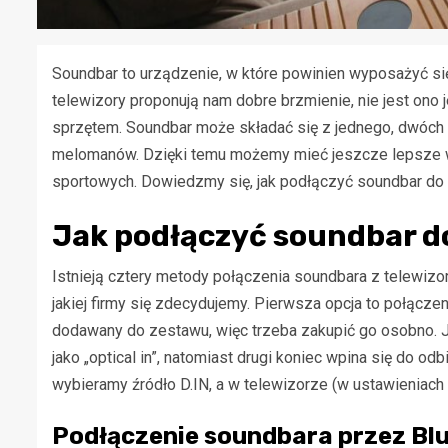
Soundbar to urządzenie, w które powinien wyposażyć si
telewizory proponują nam dobre brzmienie, nie jest ono
sprzętem. Soundbar może składać się z jednego, dwóch l
melomanów. Dzięki temu możemy mieć jeszcze lepsze w
sportowych. Dowiedzmy się, jak podłączyć soundbar do 
Jak podłączyć soundbar do
Istnieją cztery metody połączenia soundbara z telewizo
jakiej firmy się zdecydujemy. Pierwsza opcja to połącze
dodawany do zestawu, więc trzeba zakupić go osobno. J
jako „optical in”, natomiast drugi koniec wpina się do od
wybieramy źródło D.IN, a w telewizorze (w ustawieniach
Podłączenie soundbara przez Bl