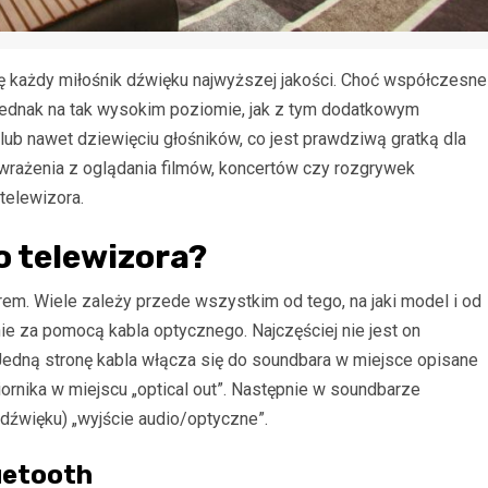
ę każdy miłośnik dźwięku najwyższej jakości. Choć współczesne
 jednak na tak wysokim poziomie, jak z tym dodatkowym
ub nawet dziewięciu głośników, co jest prawdziwą gratką dla
rażenia z oglądania filmów, koncertów czy rozgrywek
telewizora.
 telewizora?
rem. Wiele zależy przede wszystkim od tego, na jaki model i od
nie za pomocą kabla optycznego. Najczęściej nie jest on
edną stronę kabla włącza się do soundbara w miejsce opisane
biornika w miejscu „optical out”. Następnie w soundbarze
 dźwięku) „wyjście audio/optyczne”.
uetooth