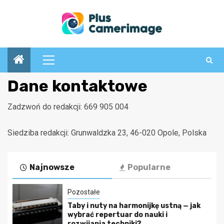
Przejdź
do
treści
Menu
główne
Dane kontaktowe
Zadzwoń do redakcji: 669 905 004
Siedziba redakcji: Grunwaldzka 23, 46-020 Opole, Polska
Najnowsze
Popularne
Pozostałe
Taby i nuty na harmonijkę ustną — jak
wybrać repertuar do nauki i
rozwijania techniki?